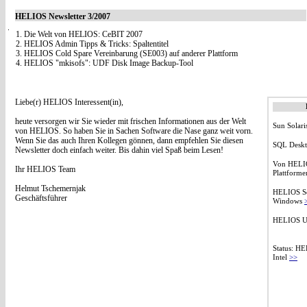
HELIOS Newsletter 3/2007
1. Die Welt von HELIOS: CeBIT 2007
2. HELIOS Admin Tipps & Tricks: Spaltentitel
3. HELIOS Cold Spare Vereinbarung (SE003) auf anderer Plattform
4. HELIOS "mkisofs": UDF Disk Image Backup-Tool
Liebe(r) HELIOS Interessent(in),
heute versorgen wir Sie wieder mit frischen Informationen aus der Welt
Sun Solar
von HELIOS. So haben Sie in Sachen Software die Nase ganz weit vorn.
Wenn Sie das auch Ihren Kollegen gönnen, dann empfehlen Sie diesen
SQL Desk
Newsletter doch einfach weiter. Bis dahin viel Spaß beim Lesen!
Von HELIO
Ihr HELIOS Team
Plattform
Helmut Tschemernjak
HELIOS Se
Geschäftsführer
Windows
HELIOS U
Status: H
Intel
>>