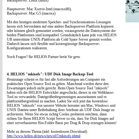
Backupserver: Linux (linux)
Hauptserver: Mac Xserve-Intel (macosx86),
Backupserver: Mac G5 (macosx)
Mit den heutigen modernen Speicher- und Synchronisations-Lösungen
lassen sich Serverdaten auf eine andere Backupserver-Plattform kopieren
oder können gleich gemountet werden, vorausgesetzt die Dateisysteme der
beiden Plattformen sind kompatibel. Grundsätzlich kann jede von HELIOS
UB unterstützte UNIX-Plattform als Cold Spare Server genutzt werden.
Dadurch lassen sich flexible und kostengünstige Backupserver-
Konfigurationen realisieren.
Noch Fragen? Ihr HELIOS Partner berät Sie gern.
4. HELIOS "mkisofs": UDF Disk Image Backup-Tool
Heutzutage scheint es für fast alle Anforderungen am Computer ein
praktisches Open Source Tool zu geben. Manchmal werden diese den
Erwartungen jedoch nicht gerecht. Beim Open Source Tool "mkisofs"
haben sich die HELIOS Entwickler angeschickt, dieses in ein Weltklasse-
Tool zu verwandeln, Dateigrößenbegrenzungen auszuräumen und es
plattformübergreifend zu machen. Laden Sie sich jetzt das kostenlose
HELIOS "mkisofs" von unserer Website herunter um Mac, Windows und
UNIX Dateien unter Beibehaltung ihrer Attribute als UDF Disk Image zu
archivieren. Wenn Sie etwas richtig Cooles probieren möchten, dann
richten Sie Ihren HELIOS Script Server so ein, dass Sie Disk Images auf
einer serverbasierten Hot-Folder Basis per Drag & Drop erzeugen können!
Mehr zu diesem Thema (inkl. kostenlosem Download):
http://www.helios.de/news/news07/mkisofs.phtml