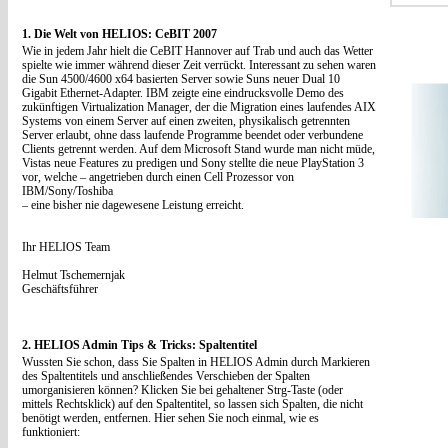
1. Die Welt von HELIOS: CeBIT 2007
Wie in jedem Jahr hielt die CeBIT Hannover auf Trab und auch das Wetter
spielte wie immer während dieser Zeit verrückt. Interessant zu sehen waren
die Sun 4500/4600 x64 basierten Server sowie Suns neuer Dual 10
Gigabit Ethernet-Adapter. IBM zeigte eine eindrucksvolle Demo des
zukünftigen Virtualization Manager, der die Migration eines laufendes AIX
Systems von einem Server auf einen zweiten, physikalisch getrennten
Server erlaubt, ohne dass laufende Programme beendet oder verbundene
Clients getrennt werden. Auf dem Microsoft Stand wurde man nicht müde,
Vistas neue Features zu predigen und Sony stellte die neue PlayStation 3
vor, welche – angetrieben durch einen Cell Prozessor von
IBM/Sony/Toshiba
– eine bisher nie dagewesene Leistung erreicht.
Ihr HELIOS Team
Helmut Tschemernjak
Geschäftsführer
2. HELIOS Admin Tips & Tricks: Spaltentitel
Wussten Sie schon, dass Sie Spalten in HELIOS Admin durch Markieren
des Spaltentitels und anschließendes Verschieben der Spalten
umorganisieren können? Klicken Sie bei gehaltener Strg-Taste (oder
mittels Rechtsklick) auf den Spaltentitel, so lassen sich Spalten, die nicht
benötigt werden, entfernen. Hier sehen Sie noch einmal, wie es
funktioniert: