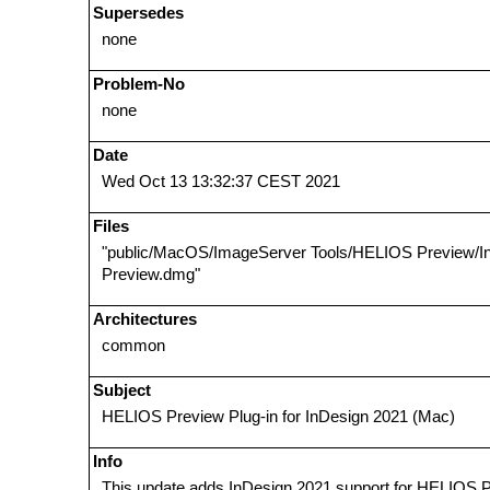
Supersedes
none
Problem-No
none
Date
Wed Oct 13 13:32:37 CEST 2021
Files
"public/MacOS/ImageServer Tools/HELIOS Preview/
Preview.dmg"
Architectures
common
Subject
HELIOS Preview Plug-in for InDesign 2021 (Mac)
Info
This update adds InDesign 2021 support for HELIOS P