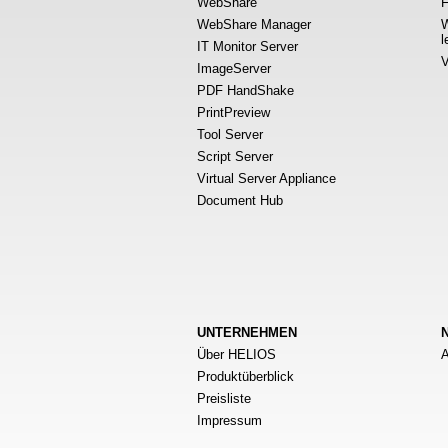
WebShare
F
WebShare Manager
W
l
IT Monitor Server
V
ImageServer
PDF HandShake
PrintPreview
Tool Server
Script Server
Virtual Server Appliance
Document Hub
UNTERNEHMEN
Über HELIOS
A
Produktüberblick
Preisliste
Impressum