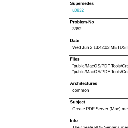
Supersedes
u0832
Problem-No
3352
Date
Wed Jun 2 13:42:03 METDST
Files
"public/MacOS/PDF Tools/Cr
"public/MacOS/PDF Tools/Cr
Architectures
common
Subject
Create PDF Server (Mac) me
Info
The Create PDF Server's me