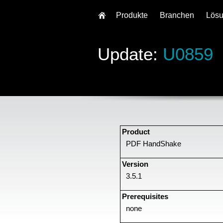
Produkte
Branchen
Lös
Update:
U0859
Product
PDF HandShake
Version
3.5.1
Prerequisites
none