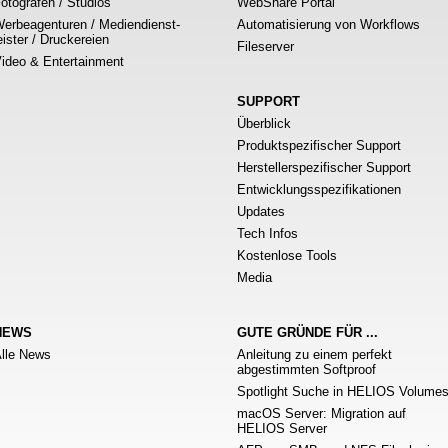
otografen / Studios
WebShare Portal
erbeagenturen / Mediendienst-
Automatisierung von Workflows
eister / Druckereien
Fileserver
ideo & Entertainment
SUPPORT
Überblick
Produktspezifischer Support
Herstellerspezifischer Support
Entwicklungsspezifikationen
Updates
Tech Infos
Kostenlose Tools
Media
NEWS
GUTE GRÜNDE FÜR ...
lle News
Anleitung zu einem perfekt
abgestimmten Softproof
Spotlight Suche in HELIOS Volume
macOS Server: Migration auf
HELIOS Server