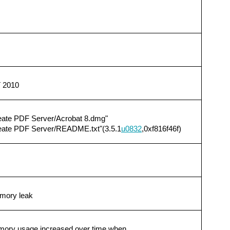
 2010
eate PDF Server/Acrobat 8.dmg"
eate PDF Server/README.txt"(3.5.1
u0832
,0xf816f46f)
mory leak
mory usage increased over time when