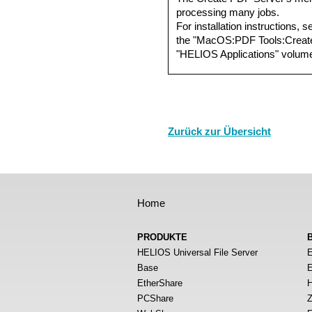
processing many jobs.
For installation instructions, 
the "MacOS:PDF Tools:Create
"HELIOS Applications" volum
Zurück zur Übersicht
Home
PRODUKTE
HELIOS Universal File Server
E
Base
E
EtherShare
H
PCShare
Z