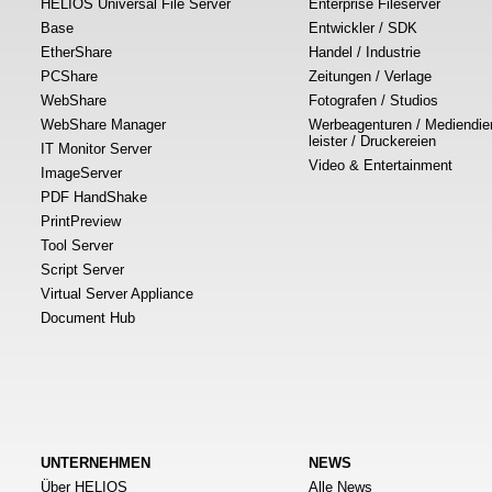
HELIOS Universal File Server
Enterprise Fileserver
Base
Entwickler / SDK
EtherShare
Handel / Industrie
PCShare
Zeitungen / Verlage
WebShare
Fotografen / Studios
WebShare Manager
Werbeagenturen / Mediendie
leister / Druckereien
IT Monitor Server
Video & Entertainment
ImageServer
PDF HandShake
PrintPreview
Tool Server
Script Server
Virtual Server Appliance
Document Hub
UNTERNEHMEN
NEWS
Über HELIOS
Alle News