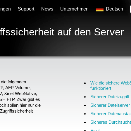
ungen
Support
News
Unternehmen
Deutsch
fssicherheit auf den Server
die folgenden
Wie die sichere WebS
FTP, AFP-Volume,
funktioniert
 Xinet WebNative,
Sicherer Dateizugriff
H FTP. Zwar gibt es
h sollen hier nur die
Sicherer Dateiserver
ugriffssicherheit
Sicherer Datenausta
Sicheres Durchsuch
Fazit