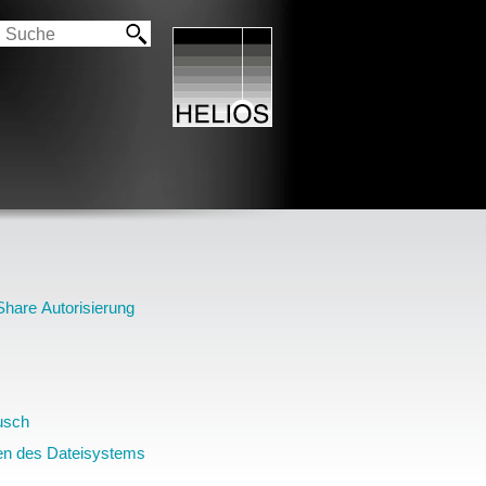
hare Autorisierung
usch
en des Dateisystems