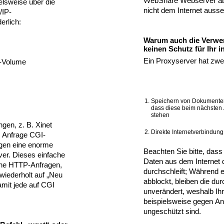
WebShare Webserver abw
elsweise über die
nicht dem Internet ausse
/IP-
erlich:
Warum auch die Verwe
keinen Schutz für Ihr i
Ein Proxyserver hat zwe
-Volume
Speichern von Dokumenten
dass diese beim nächsten A
stehen
gen, z. B. Xinet
Direkte Internetverbindung
e Anfrage CGI-
gen eine enorme
Beachten Sie bitte, dass 
er. Dieses einfache
Daten aus dem Internet d
erne HTTP-Anfragen,
durchschleift; Während 
wiederholt auf „Neu
abblockt, bleiben die du
damit jede auf CGI
unverändert, weshalb Ihr
beispielsweise gegen An
ungeschützt sind.