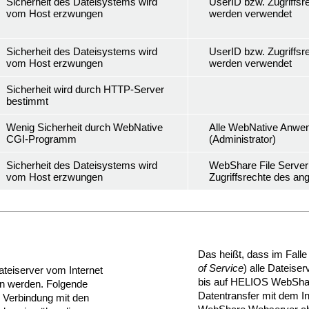
Sicherheit des Dateisystems wird
UserID bzw. Zugriffs
vom Host erzwungen
werden verwendet
Sicherheit des Dateisystems wird
UserID bzw. Zugriffs
vom Host erzwungen
werden verwendet
Sicherheit wird durch HTTP-Server
bestimmt
Wenig Sicherheit durch WebNative
Alle WebNative Anwen
CGI-Programm
(Administrator)
Sicherheit des Dateisystems wird
WebShare File Server
vom Host erzwungen
Zugriffsrechte des a
Das heißt, dass im Falle
of Service
) alle Dateiser
Dateiserver vom Internet
bis auf HELIOS WebShar
den werden. Folgende
Datentransfer mit dem In
 Verbindung mit den