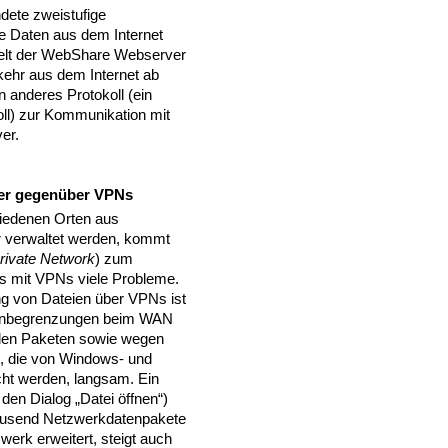
dete zweistufige
ine Daten aus dem Internet
kelt der WebShare Webserver
ehr aus dem Internet ab
 anderes Protokoll (ein
ll) zur Kommunikation mit
er.
er gegenüber VPNs
iedenen Orten aus
 verwaltet werden, kommt
Private Network
) zum
 es mit VPNs viele Probleme.
 von Dateien über VPNs ist
tenbegrenzungen beim WAN
den Paketen sowie wegen
, die von Windows- und
ht werden, langsam. Ein
 den Dialog „Datei öffnen“)
ausend Netzwerkdatenpakete
erk erweitert, steigt auch