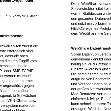
 Befehl „wget“ oder
Die in WebShare verwen
Serverstruktur leitet ke
r -
weiter. Stattdessen wic
/..." > /dev/null done
den gesamten Datenverk
und nutzt ein vollkommen
HELIOS eigenes Protoko
dem WebShare File Serv
 ausreichende
rewall sollten zuerst die
WebShare Datentransf
ste erforderlich sind,
Sollen Daten von versch
et, dass die oben
gemeinsam genutzt oder
nen direkten Zugriff vom
häufig ein VPN (
Virtual 
benötigen, für die
Einsatz. Allerdings gibt
FP- oder SMB TCP/IP-
Die gemeinsame Nutzung
net werden müssen!
aufgrund von Bandbrei
ang aus dem Internet
und Verzögerungen bei 
er ungeschützt gegen
der großen Netzwerklast
ässt – sei es über
Mac-Benutzern verursac
usgenutzte Schwächen
einfacher Klick (z. B. auf
ernten VPN-Clients usw.
kann schnell mehrere T
versystem isoliert den
erzeugen. Wird das Netzw
 unterbricht die