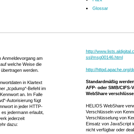
Glossar
http://www.lists.aldigital
ssl/msg00146.html
en Anmeldevorgang am
, auf welche Weise die
http://httpd.apache.org/
 übertragen werden.
Standardmäßig werden
nwortdaten in Klartext
AFP- oder SMB/CIFS-
cher „tcpdump“-Befehl im
WebShare verschlüssel
Kennwort an. Im Falle
d“-Autorisierung fügt
HELIOS WebShare verwe
nnwort in jeder HTTP-
Verschlüsseln von Kennw
 es jedermann erlaubt,
Verschlüsselung von Ken
rk jederzeit
Einsatz von JavaScript 
ehr dazu:
nicht verfügbar oder deak