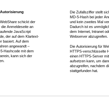
 Autorisierung
Die Zufallsziffer stellt s
MD-5-Hash bei jeder An
WebShare schickt der
und kein zweites Mal ve
er die Anmeldeseite an
Dadurch ist es unmöglich
laufende JavaScript
dem Internet, Intranet 
e, der auf dem Klartext-
Webserver abzugreifen.
er basiert. Auf dem
fahren angewandt –
Die Autorisierung für We
-5-Hashcode mit dem
HTTPS-verschlüsselte H
erein, kann sich der
einen HTTPS-Server mit e
en.
aufsetzen kann, um dann
abzugreifen, nachdem d
stattgefunden hat.