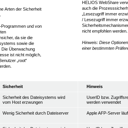
HELIOS WebShare verwen
auch die Prozesssicherh
ne Arten der Sicherheit
„Lesezugriff immer erzwi
.
/ Lesezugriff immer erz
Sicherheitsmechanisme
I-Programmen und von
nicht empfohlen werden.
ten
sicher, da sie die
Hinweis: Diese Optionen
ssystems sowie die
einer bestimmten Präfer
. Die Überwachung
sse ist nicht möglich,
Benutzer „root“
werden.
Sicherheit
Hinweis
Sicherheit des Dateisystems wird
UserID bzw. Zugriffs
vom Host erzwungen
werden verwendet
Wenig Sicherheit durch Dateiserver
Apple AFP-Server läuft