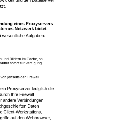
ickelt und den Dateiserver
tzt.
ndung eines Proxyservers
nternes Netzwerk bietet
i wesentliche Aufgaben:
 und Bildern im Cache, so
ufruf sofort zur Verfügung
 von jenseits der Firewall
ein Proxyserver lediglich die
urch Ihre Firewall
er andere Verbindungen
rchgeschleiften Daten
e Client-Workstations,
griffe auf den Webbrowser,