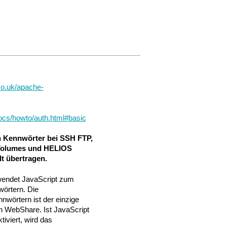
.co.uk/apache-
docs/howto/auth.html#basic
 Kennwörter bei SSH FTP,
Volumes und HELIOS
t übertragen.
ndet JavaScript zum
örtern. Die
nwörtern ist der einzige
in WebShare. Ist JavaScript
tiviert, wird das