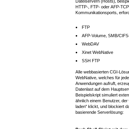
Dateiservern (Hosts), beispi
HTTP-, FTP- oder AFP-TCP
Kommunikationsports, erford
FTP
AFP-Volume, SMB/CIFS
WebDAV
Xinet WebNative
SSH FTP
Alle webbasierten CGI-Lösun
WebNative, welches für jed
Anwendungen aufruft, erzeu
Datenlast auf dem Hauptserv
Beispielskript simuliert ext
ähnlich einem Benutzer, der 
laden“ klickt, und blockiert 
basierende Serverlösung: