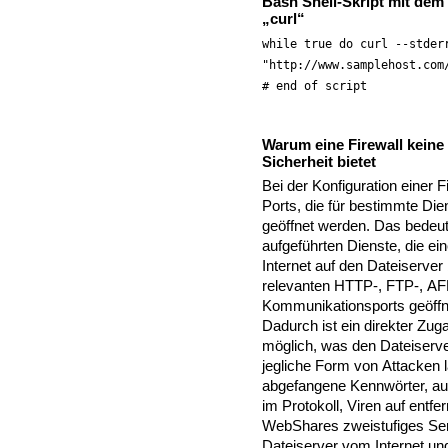
Bash Shell-Skript mit dem
„curl“
while true do curl --stder
"http://www.samplehost.com
# end of script
Warum eine Firewall keine
Sicherheit bietet
Bei der Konfiguration einer Fi
Ports, die für bestimmte Dien
geöffnet werden. Das bedeut
aufgeführten Dienste, die ei
Internet auf den Dateiserver 
relevanten HTTP-, FTP-, A
Kommunikationsports geöff
Dadurch ist ein direkter Zug
möglich, was den Dateiserv
jegliche Form von Attacken l
abgefangene Kennwörter, a
im Protokoll, Viren auf entf
WebShares zweistufiges Ser
Dateiserver vom Internet und