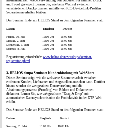
medienneutralen Wiederverwendung von Bilddaten für Internet, Druck
und Proof gesteigert. Lernen Sie, wie beim Wechsel zwischen
verschiedenen Druckprozessen mithilfe von ICC-DeviceLink-Profilen
Separationen erhalten bleiben.
Das Seminar findet am HELIOS Stand zu den folgenden Terminen statt:
Datum
Englisch
Deutsch
Freitag, 30. Mai
15:00 Uhr
16:00 Uhr
Montag, 2. Juni
15:00 Uhr
16:00 Uhr
Donnerstag, 5. Juni
15:00 Uhr
16:00 Uhr
Sonntag, 8. Juni
15:00 Uhr
16:00 Uhr
Registrierung erforderlich:
www.helios.de/news/drupa/seminar-
registration.phtml
3. HELIOS drupa Seminar: Kundenbindung mit WebShare
Dieses Seminar zeigt, wie die weltweite Zusammenarbeit zwischen
entfernten Kunden, Lieferanten und Angestellten aussehen kann. Darüber
hinaus werden die webgestützte Datenverteilung und die
Abstimmungsprozesse (Proofing) von Bildern und Dokumenten
diskutiert. Lernen Sie, wie webgestütztes "Drag & Drop" mit
automatischer Datensynchronisation die Produktivität in der DTP-Welt
erhöht.
Das Seminar findet am HELIOS Stand zu den folgenden Terminen statt:
Datum
Englisch
Deutsch
Samstag, 31. Mai
15:00 Uhr
16:00 Uhr