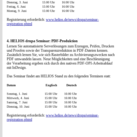
Dienstag, 3. Juni
15:00 Uhr
16:00 Uhr
Freitag, 6. Juni
15:00 Uhr
16:00 Uhr
Montag, 9. Juni
15:00 Uhr
16:00 Uhr
Registrierung erforderlich:
www.helios.de/news/drupa/seminar-
registration.phtml
4. HELIOS drupa Seminar: PDF-Produktion
Lernen Sie automatisierte Serverlösungen zum Erzeugen, Prüfen, Drucken
und Proofen sowie der Transparenzreduktion in PDF-Dateien kennen.
Zusätzlich lernen Sie, wie sich Rasterbilder zu Archivierungszwecken nach
PDF umwandeln lassen. Neue Möglichkeiten und eine Beschleunigung
der Verarbeitung ergeben sich durch den nativen PDF-OPI-Arbeitsablauf
mit InDesign.
Das Seminar findet am HELIOS Stand zu den folgenden Terminen statt:
Datum
Englisch
Deutsch
Sonntag, 1. Juni
15:00 Uhr
16:00 Uhr
Mittwoch, 4. Juni
15:00 Uhr
16:00 Uhr
Samstag, 7. Juni
15:00 Uhr
16:00 Uhr
Dienstag, 10. Juni
15:00 Uhr
16:00 Uhr
Registrierung erforderlich:
www.helios.de/news/drupa/seminar-
registration.phtml