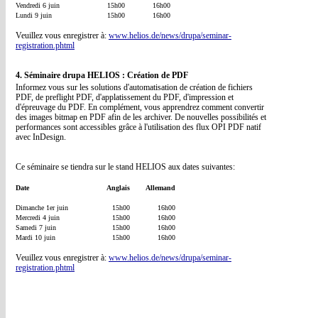
Vendredi 6 juin
15h00
16h00
Lundi 9 juin
15h00
16h00
Veuillez vous enregistrer à:
www.helios.de/news/drupa/seminar-
registration.phtml
4. Séminaire drupa HELIOS : Création de PDF
Informez vous sur les solutions d'automatisation de création de fichiers
PDF, de preflight PDF, d'applatissement du PDF, d'impression et
d'épreuvage du PDF. En complément, vous apprendrez comment convertir
des images bitmap en PDF afin de les archiver. De nouvelles possibilités et
performances sont accessibles grâce à l'utilisation des flux OPI PDF natif
avec InDesign.
Ce séminaire se tiendra sur le stand HELIOS aux dates suivantes:
Date
Anglais
Allemand
Dimanche 1er juin
15h00
16h00
Mercredi 4 juin
15h00
16h00
Samedi 7 juin
15h00
16h00
Mardi 10 juin
15h00
16h00
Veuillez vous enregistrer à:
www.helios.de/news/drupa/seminar-
registration.phtml