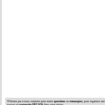
N'hésitez pas à nous contacter pour toutes
questions
ou
remarques
, pour organiser un
trouver un
partenaire HELIOS
dans votre région: