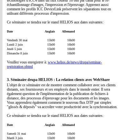
technologies d'ICC4 dans un flux couleur 16 bits par canal pour le ré-
échantillonnage d'images, l'impression et l'épreuvage. Apprenez aussi
comment les profils ICC DeviceLink préservent les séparations tout en
utilisant différents processus d'impression.
Ce séminaire se tiendra sur le stand HELIOS aux dates suivantes:
Date
Anglais
Allemand
Vendredi 30 mai
15h00
16h00
Lundi 2 juin
15h00
16h00
Jeudi 5 juin
15h00
16h00
Dimanche 8 juin
15h00
16h00
Veuillez vous enregistrer à:
www.helios.de/news/drupa/seminar-
registration.phtml
3. Séminaire drupa HELIOS : La relation clients avec WebShare
L'objet de ce séminaire est de montrer comment collaborer avec ses clients
distants, ses fournisseurs et ses employés dans le monde entier. Il sera
également question de l'implémentation de la publication de fichiers à
distance, des processus d'épreuvage pour les documents et les images.
Vous apprendrez également comment le nouveau flux DTP par simples
"glissés & déposés" va accroître votre productivité avec la synchronisation.
Ce séminaire se tiendra sur le stand HELIOS aux dates suivantes:
Date
Anglais
Allemand
Samedi 31 mai
15h00
16h00
Mardi 3 juin
15h00
16h00