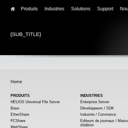
Produits
Industries
Solutions
Support
Nou
{SUB_TITLE}
Home
PRODUITS
INDUSTRIES
HELIOS Universal File Server
Enterprise Server
Base
Développeurs / SDK
EtherShare
Industrie / Commerce
PCShare
Editeurs de journaux / Mais
d'édition
WebShare