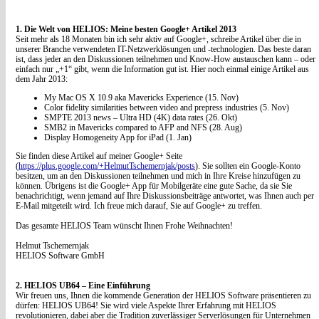
1. Die Welt von HELIOS: Meine besten Google+ Artikel 2013
Seit mehr als 18 Monaten bin ich sehr aktiv auf Google+, schreibe Artikel über die in
unserer Branche verwendeten IT-Netzwerklösungen und -technologien. Das beste daran
ist, dass jeder an den Diskussionen teilnehmen und Know-How austauschen kann – oder
einfach nur „+1“ gibt, wenn die Information gut ist. Hier noch einmal einige Artikel aus
dem Jahr 2013:
My Mac OS X 10.9 aka Mavericks Experience (15. Nov)
Color fidelity similarities between video and prepress industries (5. Nov)
SMPTE 2013 news – Ultra HD (4K) data rates (26. Okt)
SMB2 in Mavericks compared to AFP and NFS (28. Aug)
Display Homogeneity App for iPad (1. Jan)
Sie finden diese Artikel auf meiner Google+ Seite
(
https://plus.google.com/+HelmutTschemernjak/posts
). Sie sollten ein Google-Konto
besitzen, um an den Diskussionen teilnehmen und mich in Ihre Kreise hinzufügen zu
können. Übrigens ist die Google+ App für Mobilgeräte eine gute Sache, da sie Sie
benachrichtigt, wenn jemand auf Ihre Diskussionsbeiträge antwortet, was Ihnen auch per
E-Mail mitgeteilt wird. Ich freue mich darauf, Sie auf Google+ zu treffen.
Das gesamte HELIOS Team wünscht Ihnen Frohe Weihnachten!
Helmut Tschemernjak
HELIOS Software GmbH
2. HELIOS UB64 – Eine Einführung
Wir freuen uns, Ihnen die kommende Generation der HELIOS Software präsentieren zu
dürfen: HELIOS UB64! Sie wird viele Aspekte Ihrer Erfahrung mit HELIOS
revolutionieren, dabei aber die Tradition zuverlässiger Serverlösungen für Unternehmen