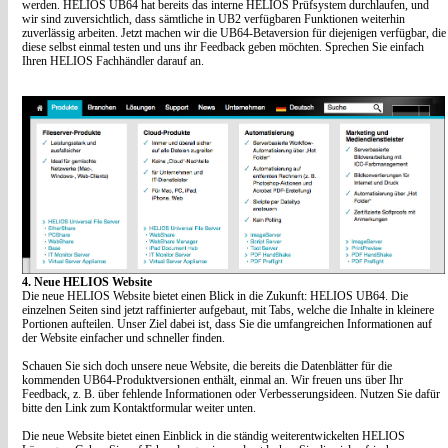
werden. HELIOS UB64 hat bereits das interne HELIOS Prüfsystem durchlaufen, und
wir sind zuversichtlich, dass sämtliche in UB2 verfügbaren Funktionen weiterhin
zuverlässig arbeiten. Jetzt machen wir die UB64-Betaversion für diejenigen verfügbar, die
diese selbst einmal testen und uns ihr Feedback geben möchten. Sprechen Sie einfach
Ihren HELIOS Fachhändler darauf an.
4. Neue HELIOS Website
Die neue HELIOS Website bietet einen Blick in die Zukunft: HELIOS UB64. Die
einzelnen Seiten sind jetzt raffinierter aufgebaut, mit Tabs, welche die Inhalte in kleinere
Portionen aufteilen. Unser Ziel dabei ist, dass Sie die umfangreichen Informationen auf
der Website einfacher und schneller finden.
Schauen Sie sich doch unsere neue Website, die bereits die Datenblätter für die
kommenden UB64-Produktversionen enthält, einmal an. Wir freuen uns über Ihr
Feedback, z. B. über fehlende Informationen oder Verbesserungsideen. Nutzen Sie dafür
bitte den Link zum Kontaktformular weiter unten.
Die neue Website bietet einen Einblick in die ständig weiterentwickelten HELIOS