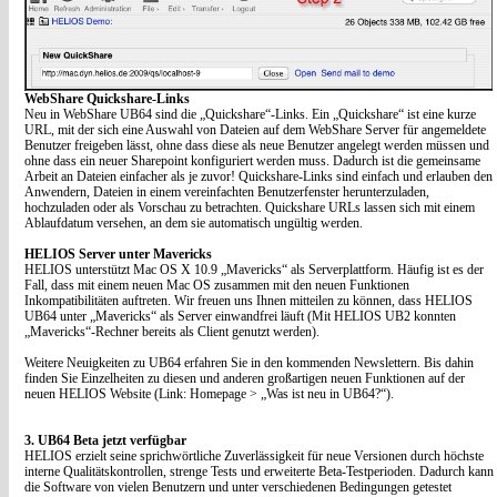
WebShare Quickshare-Links
Neu in WebShare UB64 sind die „Quickshare“-Links. Ein „Quickshare“ ist eine kurze
URL, mit der sich eine Auswahl von Dateien auf dem WebShare Server für angemeldete
Benutzer freigeben lässt, ohne dass diese als neue Benutzer angelegt werden müssen und
ohne dass ein neuer Sharepoint konfiguriert werden muss. Dadurch ist die gemeinsame
Arbeit an Dateien einfacher als je zuvor! Quickshare-Links sind einfach und erlauben den
Anwendern, Dateien in einem vereinfachten Benutzerfenster herunterzuladen,
hochzuladen oder als Vorschau zu betrachten. Quickshare URLs lassen sich mit einem
Ablaufdatum versehen, an dem sie automatisch ungültig werden.
HELIOS Server unter Mavericks
HELIOS unterstützt Mac OS X 10.9 „Mavericks“ als Serverplattform. Häufig ist es der
Fall, dass mit einem neuen Mac OS zusammen mit den neuen Funktionen
Inkompatibilitäten auftreten. Wir freuen uns Ihnen mitteilen zu können, dass HELIOS
UB64 unter „Mavericks“ als Server einwandfrei läuft (Mit HELIOS UB2 konnten
„Mavericks“-Rechner bereits als Client genutzt werden).
Weitere Neuigkeiten zu UB64 erfahren Sie in den kommenden Newslettern. Bis dahin
finden Sie Einzelheiten zu diesen und anderen großartigen neuen Funktionen auf der
neuen HELIOS Website (Link: Homepage > „Was ist neu in UB64?“).
3. UB64 Beta jetzt verfügbar
HELIOS erzielt seine sprichwörtliche Zuverlässigkeit für neue Versionen durch höchste
interne Qualitätskontrollen, strenge Tests und erweiterte Beta-Testperioden. Dadurch kann
die Software von vielen Benutzern und unter verschiedenen Bedingungen getestet