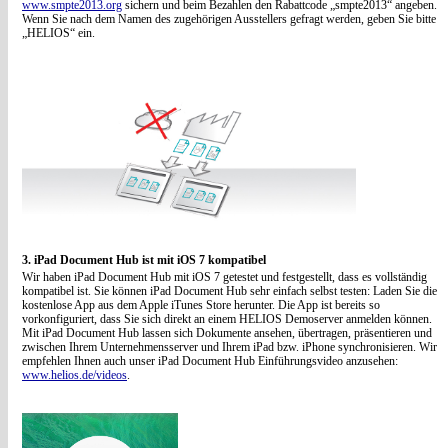
www.smpte2013.org
sichern und beim Bezahlen den Rabattcode „smpte2013“ angeben.
Wenn Sie nach dem Namen des zugehörigen Ausstellers gefragt werden, geben Sie bitte
„HELIOS“ ein.
3. iPad Document Hub ist mit iOS 7 kompatibel
Wir haben iPad Document Hub mit iOS 7 getestet und festgestellt, dass es vollständig
kompatibel ist. Sie können iPad Document Hub sehr einfach selbst testen: Laden Sie die
kostenlose App aus dem Apple iTunes Store herunter. Die App ist bereits so
vorkonfiguriert, dass Sie sich direkt an einem HELIOS Demoserver anmelden können.
Mit iPad Document Hub lassen sich Dokumente ansehen, übertragen, präsentieren und
zwischen Ihrem Unternehmensserver und Ihrem iPad bzw. iPhone synchronisieren. Wir
empfehlen Ihnen auch unser iPad Document Hub Einführungsvideo anzusehen:
www.helios.de/videos
.