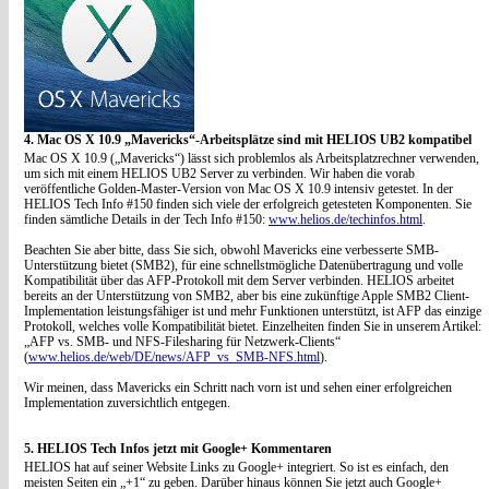
4. Mac OS X 10.9 „Mavericks“-Arbeitsplätze sind mit HELIOS UB2 kompatibel
Mac OS X 10.9 („Mavericks“) lässt sich problemlos als Arbeitsplatzrechner verwenden,
um sich mit einem HELIOS UB2 Server zu verbinden. Wir haben die vorab
veröffentliche Golden-Master-Version von Mac OS X 10.9 intensiv getestet. In der
HELIOS Tech Info #150 finden sich viele der erfolgreich getesteten Komponenten. Sie
finden sämtliche Details in der Tech Info #150:
www.helios.de/techinfos.html
.
Beachten Sie aber bitte, dass Sie sich, obwohl Mavericks eine verbesserte SMB-
Unterstützung bietet (SMB2), für eine schnellstmögliche Datenübertragung und volle
Kompatibilität über das AFP-Protokoll mit dem Server verbinden. HELIOS arbeitet
bereits an der Unterstützung von SMB2, aber bis eine zukünftige Apple SMB2 Client-
Implementation leistungsfähiger ist und mehr Funktionen unterstützt, ist AFP das einzige
Protokoll, welches volle Kompatibilität bietet. Einzelheiten finden Sie in unserem Artikel:
„AFP vs. SMB- und NFS-Filesharing für Netzwerk-Clients“
(
www.helios.de/web/DE/news/AFP_vs_SMB-NFS.html
).
Wir meinen, dass Mavericks ein Schritt nach vorn ist und sehen einer erfolgreichen
Implementation zuversichtlich entgegen.
5. HELIOS Tech Infos jetzt mit Google+ Kommentaren
HELIOS hat auf seiner Website Links zu Google+ integriert. So ist es einfach, den
meisten Seiten ein „+1“ zu geben. Darüber hinaus können Sie jetzt auch Google+