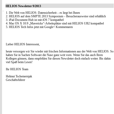
HELIOS Newsletter 9/2013
1. Die Welt von HELIOS: Datensicherheit – es liegt bei Ihnen
2. HELIOS auf dem SMPTE 2013 Symposium – Besucherausweise sind erhältlich
3. iPad Document Hub ist mit iOS 7 kompatibel
4. Mac OS X 10.9 „Mavericks“-Arbeitsplätze sind mit HELIOS UB2 kompatibel
5. HELIOS Tech Infos jetzt mit Google+ Kommentaren
Lieber HELIOS Interessent,
heute versorgen wir Sie wieder mit frischen Informationen aus der Welt von HELIOS. So
haben Sie in Sachen Software die Nase ganz weit vorn. Wenn Sie das auch Ihren
Kollegen gönnen, dann empfehlen Sie diesen Newsletter doch einfach weiter. Bis dahin
viel Spaß beim Lesen!
Ihr HELIOS Team
Helmut Tschemernjak
Geschäftsführer