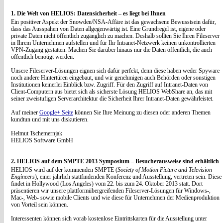
1. Die Welt von HELIOS: Datensicherheit – es liegt bei Ihnen
Ein positiver Aspekt der Snowden/NSA-Affäre ist das gewachsene Bewusstsein dafür,
dass das Ausspähen von Daten allgegenwärtig ist. Eine Grundregel ist, eigene oder
private Daten nicht öffentlich zugänglich zu machen. Deshalb sollten Sie Ihren Fileserver
in Ihrem Unternehmen aufstellen und für Ihr Intranet-Netzwerk keinen unkontrollierten
VPN-Zugang gestatten. Machen Sie darüber hinaus nur die Daten öffentlich, die auch
öffentlich benötigt werden.
Unsere Fileserver-Lösungen eignen sich dafür perfekt, denn diese haben weder Spyware
noch andere Hintertüren eingebaut, und wir genehmigen auch Behörden oder sonstigen
Institutionen keinerlei Einblick bzw. Zugriff. Für den Zugriff auf Intranet-Daten von
Client-Computern aus bietet sich als sicherste Lösung HELIOS WebShare an, das mit
seiner zweistufigen Serverarchitektur die Sicherheit Ihrer Intranet-Daten gewährleistet.
Auf meiner
Google+ Seite
können Sie Ihre Meinung zu diesen oder anderen Themen
kundtun und mit uns diskutieren.
Helmut Tschemernjak
HELIOS Software GmbH
2. HELIOS auf dem SMPTE 2013 Symposium – Besucherausweise sind erhältlich
HELIOS wird auf der kommenden SMPTE (
Society of Motion Picture and Television
Engineers
), einer jährlich stattfindenden Konferenz und Ausstellung, vertreten sein. Diese
findet in Hollywood (Los Angeles) vom 22. bis zum 24. Oktober 2013 statt. Dort
präsentieren wir unsere plattformübergreifenden Fileserver-Lösungen für Windows-,
Mac-, Web- sowie mobile Clients und wie diese für Unternehmen der Medienproduktion
von Vorteil sein können.
Interessenten können sich vorab kostenlose Eintrittskarten für die Ausstellung unter