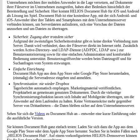
Unternehmen möchten ihre mobilen Anwender in die Lage versetzen, auf Dokumente
ihrer Fileserver im Unternehmen zuzugreifen, haben aber Bedenken hinsichtlich der
Bereitstellung und Sicherheit. Hier kommt HELIOS Document Hub für iOS und Android
als Lösung ins Spiel. Document Hub ist eine kostenlose App, mit der sich Android- und
iOS-Anwender über ihre Tablets and Smartphones mit dem Unternehmensserver
verbinden können, um Serverdateien aufzulisten, sich eine Vorschau der Dateien
anzusehen und um Dateien zu übertragen.
Sicherheit: Zugang aber trotzdem sicher
Aufgrund der zweistufigen Sicherheitsstruktur gibt es keine direkte Verbindung zum
Server. Damit wird verhindert, dass der Fileserver direkt im Internet steht. Zusätzlich
werden Active-Directory- und LDAP-Dienste (AD/PDC, LDAP usw.) zur
Benutzerautorisierung sowie für eine einfachen Administration und komfortable
Bedienung unterstützt. Benutzerzugriffsrechte werden beim Dateizugriff und für
Suchanfragen vom System erzwungen.
Einfache Einrichtung
Document Hub App aus dem App Store oder Google Play Store herunterladen,
(einmalig) die Serveradresse eingeben und anmelden.
Synchronisation: nie wieder Dropbox
Tagesberichte automatisch empfangen. Marketingmaterial veröffentlichen.
Projektarbeit an gemeinsam genutzten Dokumenten. Durch die vielseitige
Synchronisierungsfunktion lassen sich Inhalte auf Mobilgeräte übertragen, um die
Anwender auf dem Laufenden zu halten. Keine Vertrauenskrise mehr gegenüber
Server von Drittanbietern – die Daten bleiben sicher auf dem Unternehmensserver.
Sehen Sie sich die
Videos
zu Document Hub an – entweder eine kurze Einführung oder
die ausführliche Version.
Sie können Document Hub ganz einfach testen: Laden Sie sich dazu die App aus dem
Google Play Store oder dem Apple App Store herunter. Suchen Sie in beiden Fällen nach
„HELIOS Document Hub“. Auf einem vorkonfigurierten HELIOS-Demoserver können