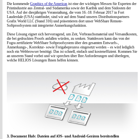
Die kommende
Graphics of the Americas
ist eine der wichtigen Messen für Experten der
Printindustrie aus Zentral- und Südamerika sowie der Karibik und dem Südosten der
USA. Auf der diesjährigen Veranstaltung, die vom 16.-18. Februar 2017 in Fort
Lauderdale (USA) stattfindet, sind wir auf dem Stand unseres Distributionspartners
Grafix World LLC (Stand 316) und präsentieren dort unser WebShare Remote-
Softproofsystem mit integrierter Anmerkungsfunktion.
Diese Lösung eignet sich hervorragend, um Zeit, Verbrauchsmaterial und Versandkosten,
die bei gedruckten Proofs anfallen würden, zu senken. Stattdessen kann das von der
Fogra zertifizierte WebShare Softproofsystem über den gesamten Entwurfs-,
Anmerkungs-, Korrektur- sowie Freigabeprozess eingesetzt werden – es wird lediglich
noch ein Webbrowser benötigt. Das ist schnell, einfach und kosteneffizient. Kommen Sie
an unserem Stand vorbei und wir sprechen über Ihre Anforderungen und überlegen,
welche HELIOS Lösungen Ihnen helfen können.
3. Document Hub: Dateien auf iOS- und Android-Geräten bereitstellen