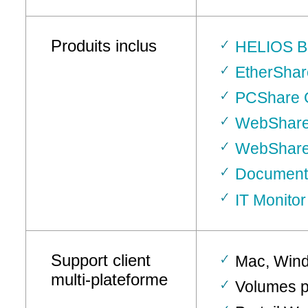
Produits inclus
HELIOS B
EtherSha
PCShare 
WebShar
WebShare
Document 
IT Monito
Support client
Mac, Win
multi-plateforme
Volumes 