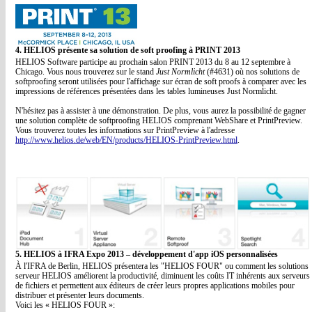
4. HELIOS présente sa solution de soft proofing à PRINT 2013
HELIOS Software participe au prochain salon PRINT 2013 du 8 au 12 septembre à
Chicago. Vous nous trouverez sur le stand
Just Normlicht
(#4631) où nos solutions de
softproofing seront utilisées pour l'affichage sur écran de soft proofs à comparer avec les
impressions de références présentées dans les tables lumineuses Just Normlicht.
N'hésitez pas à assister à une démonstration. De plus, vous aurez la possibilité de gagner
une solution complète de softproofing HELIOS comprenant WebShare et PrintPreview.
Vous trouverez toutes les informations sur PrintPreview à l'adresse
http://www.helios.de/web/EN/products/HELIOS-PrintPreview.html
.
5. HELIOS à IFRA Expo 2013 – développement d'app iOS personnalisées
À l'IFRA de Berlin, HELIOS présentera les "HELIOS FOUR" ou comment les solutions
serveur HELIOS améliorent la productivité, diminuent les coûts IT inhérents aux serveurs
de fichiers et permettent aux éditeurs de créer leurs propres applications mobiles pour
distribuer et présenter leurs documents.
Voici les « HELIOS FOUR »: