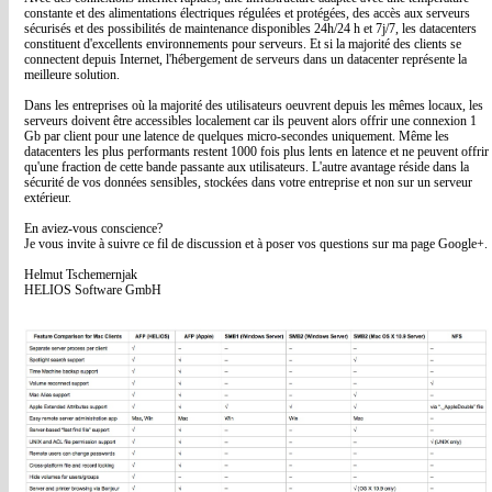
constante et des alimentations électriques régulées et protégées, des accès aux serveurs
sécurisés et des possibilités de maintenance disponibles 24h/24 h et 7j/7, les datacenters
constituent d'excellents environnements pour serveurs. Et si la majorité des clients se
connectent depuis Internet, l'hébergement de serveurs dans un datacenter représente la
meilleure solution.
Dans les entreprises où la majorité des utilisateurs oeuvrent depuis les mêmes locaux, les
serveurs doivent être accessibles localement car ils peuvent alors offrir une connexion 1
Gb par client pour une latence de quelques micro-secondes uniquement. Même les
datacenters les plus performants restent 1000 fois plus lents en latence et ne peuvent offrir
qu'une fraction de cette bande passante aux utilisateurs. L'autre avantage réside dans la
sécurité de vos données sensibles, stockées dans votre entreprise et non sur un serveur
extérieur.
En aviez-vous conscience?
Je vous invite à suivre ce fil de discussion et à poser vos questions sur ma page Google+.
Helmut Tschemernjak
HELIOS Software GmbH