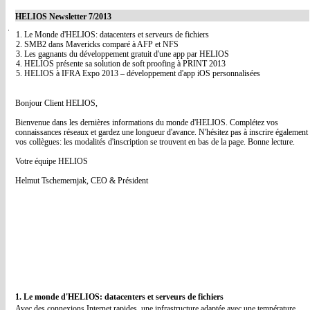
HELIOS Newsletter 7/2013
1. Le Monde d'HELIOS: datacenters et serveurs de fichiers
2. SMB2 dans Mavericks comparé à AFP et NFS
3. Les gagnants du développement gratuit d'une app par HELIOS
4. HELIOS présente sa solution de soft proofing à PRINT 2013
5. HELIOS à IFRA Expo 2013 – développement d'app iOS personnalisées
Bonjour Client HELIOS,
Bienvenue dans les dernières informations du monde d'HELIOS. Complétez vos
connaissances réseaux et gardez une longueur d'avance. N'hésitez pas à inscrire également
vos collègues: les modalités d'inscription se trouvent en bas de la page. Bonne lecture.
Votre équipe HELIOS
Helmut Tschemernjak, CEO & Président
1. Le monde d'HELIOS: datacenters et serveurs de fichiers
Avec des connexions Internet rapides, une infrastructure adaptée avec une température