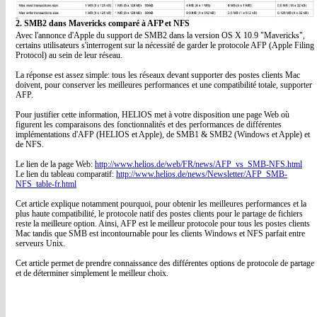
2. SMB2 dans Mavericks comparé à AFP et NFS
Avec l'annonce d'Apple du support de SMB2 dans la version OS X 10.9 "Mavericks",
certains utilisateurs s'interrogent sur la nécessité de garder le protocole AFP (Apple Filing
Protocol) au sein de leur réseau.
La réponse est assez simple: tous les réseaux devant supporter des postes clients Mac
doivent, pour conserver les meilleures performances et une compatibilité totale, supporter
AFP.
Pour justifier cette information, HELIOS met à votre disposition une page Web où
figurent les comparaisons des fonctionnalités et des performances de différentes
implémentations d'AFP (HELIOS et Apple), de SMB1 & SMB2 (Windows et Apple) et
de NFS.
Le lien de la page Web:
http://www.helios.de/web/FR/news/AFP_vs_SMB-NFS.html
Le lien du tableau comparatif:
http://www.helios.de/news/Newsletter/AFP_SMB-
NFS_table-fr.html
Cet article explique notamment pourquoi, pour obtenir les meilleures performances et la
plus haute compatibilité, le protocole natif des postes clients pour le partage de fichiers
reste la meilleure option. Ainsi, AFP est le meilleur protocole pour tous les postes clients
Mac tandis que SMB est incontournable pour les clients Windows et NFS parfait entre
serveurs Unix.
Cet article permet de prendre connaissance des différentes options de protocole de partage
et de déterminer simplement le meilleur choix.