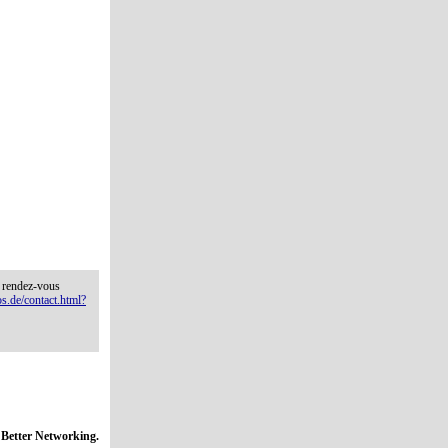
n rendez-vous
s.de/contact.html?
 Better Networking.