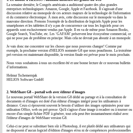
La semaine dernière, le Congrès américain a auditionné quatre des plus grandes
entreprises technologiques: Amazon, Google, Apple et Facebook. Il s'agissait d'une
discussion relative au monopole de ces acteurs majeurs de la technologie de l'information
et du commerce électronique. À mon avis, cette discussion sur le monopole va dans la
mauvaise direction. Prenons l'exemple de la distribution de logiciels Apple pour les
smartphones et les tablettes:il n'y a pas de concurrence car tous les logiciels pour ces
appareils sont exclusivement vendus par Apple. Il en va de même pour Amazon Books,
Google Search, YouTube, etc. Les ‘GAFAM’ préservent leur écosystème commercial, ce
qui ne pose pas de problème en principe. Mais cela ne devrait pas aboutir à un monopole.
Je vais donc me concentrer sur les choses que nous pouvons changer! Comme par
exemple, la prochaine version d'HELIOS nommée G8 que nous peaufinons. La troisième
pré-version est maintenant disponible, la version finale est prévue pour le mois prochain.
Nous vous souhaitons à tous un excellent été et une bonne lecture de ce nouveau bulletin
d’informations.
Helmut Tschemernjak
HELIOS Software GmbH
2. WebShare G8 – portail web avec éditeur d'images
Le nouveau portail WebShare de la version G8 dédié au partage et à la consultation de
documents et d'images est doté d'un éditeur d'images intégré pour les utilisateurs à
distance. Ceux-ci éprouvent souvent le besoin d’utiliser des images optimisées pour une
utilisation Office, web ou pré-presse. Qu'il s'agisse d'une image à recadrer ou à tourner ou
encore d'un simple fichier PDF à générer, tout cela peut être instantanément réalisé avec
l'éditeur d'images de WebShare version G8.
Celui-ci ne peut se substituer bien sûr à Photoshop, il est plutôt dédié aux utilisateurs qui
ne disposent d’aucun logiciel d'édition d'images et/ou ni de compétences professionnelles