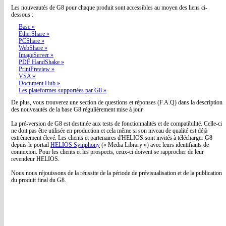
Les nouveautés de G8 pour chaque produit sont accessibles au moyen des liens ci-
dessous :
Base »
EtherShare »
PCShare »
WebShare »
ImageServer »
PDF HandShake »
PrintPreview »
VSA »
Document Hub »
Les plateformes supportées par G8 »
De plus, vous trouverez une section de questions et réponses (F.A.Q) dans la description
des nouveautés de la base G8 régulièrement mise à jour.
La pré-version de G8 est destinée aux tests de fonctionnalités et de compatibilité. Celle-ci
ne doit pas être utilisée en production et cela même si son niveau de qualité est déjà
extrêmement élevé. Les clients et partenaires d'HELIOS sont invités à télécharger G8
depuis le portail
HELIOS Symphony
(« Media Library ») avec leurs identifiants de
connexion. Pour les clients et les prospects, ceux-ci doivent se rapprocher de leur
revendeur HELIOS.
Nous nous réjouissons de la réussite de la période de prévisualisation et de la publication
du produit final du G8.