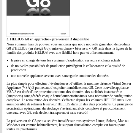
3. HELIOS G8 en approche – pré-version 3 disponible
Nous sommes fiers de pouvoir vous annoncer que notre nouvelle génération de produits
G8 d’HELIOS (en abrégé G8) rentre en phase « bêta tests ». G8 reste dans la lignée de la
famille des produits HELIOS avec une fiabilité hors pair et offre notamment:
la prise en charge de tous les systèmes d'exploitation serveurs et clients actuels
de nouvelles possibilités de production privilégiant la collaboration et la qualité de
production
une nouvelle appliance serveur avec sauvegarde continue des données
Le plus simple pour effectuer l’évaluation est d’utiliser la machine virtuelle Virtual Server
Appliance (VSA) 3 permettant d’exploiter immédiatement G8. Cette nouvelle appliance
VSA 3 est dotée d'une protection continue des données: des « clichés instantanés »
(snapshots) sont générés chaque heure/jour/semaine/mois sans nécessiter de configuration
complexe. La restauration des données s’effectue depuis les volumes HELIOS mais il est
aussi possible de relancer le serveur HELIOS dans un des états précédants. Ce principe de
sécurisation opérationnel du stockage s’avérait autrefois complexe et particulièrement
onéreux, avec G8, cela devient transparent et sans surcoût!
La pré-version de G8 peut aussi être installée sur tous systèmes Linux, Solaris, Mac ou
Windows car comme habituellement, le support d'installation complet est fourni pour
toutes les plateformes.