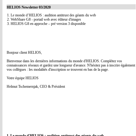
HELIOS Newsletter 03/2020
1. Le monde d’HELIOS : audition antitrust des géants du web
2. WebShare G8 - portail web avec éditeur d'images
3. HELIOS G8 en approche – pré version 3 disponible
Bonjour client HELIOS,
Bienvenue dans les dernières informations du monde d'HELIOS. Complétez vos
connaissances réseaux et gardez une longueur d'avance. N'hésitez pas à inscrire également
vos collègues : les modalités d'inscription se trouvent en bas de la page.
Votre équipe HELIOS
Helmut Tschemernjak, CEO & Président
1. Le monde d'HELIOS : audition antitrust des géants du web