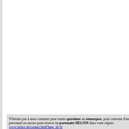
N'hésitez pas à nous contacter pour toutes
questions
ou
remarques
, pour convenir d'u
personnel ou encore pour trouver un
partenaire HELIOS
dans votre région :
www.helios.de/contact.html?lang_id=fr