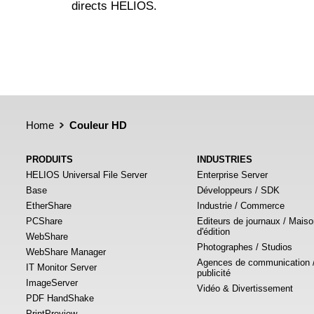
directs HELIOS.
Home
Couleur HD
PRODUITS
INDUSTRIES
HELIOS Universal File Server
Enterprise Server
Base
Développeurs / SDK
EtherShare
Industrie / Commerce
PCShare
Editeurs de journaux / Mais
d'édition
WebShare
Photographes / Studios
WebShare Manager
Agences de communication 
IT Monitor Server
publicité
ImageServer
Vidéo & Divertissement
PDF HandShake
PrintPreview