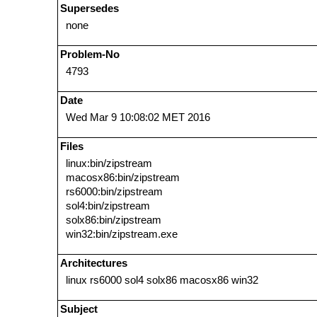
Supersedes
none
Problem-No
4793
Date
Wed Mar 9 10:08:02 MET 2016
Files
linux:bin/zipstream
macosx86:bin/zipstream
rs6000:bin/zipstream
sol4:bin/zipstream
solx86:bin/zipstream
win32:bin/zipstream.exe
Architectures
linux rs6000 sol4 solx86 macosx86 win32
Subject