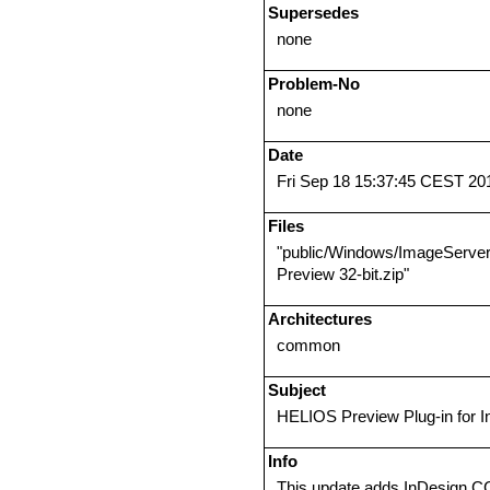
Supersedes
none
Problem-No
none
Date
Fri Sep 18 15:37:45 CEST 20
Files
"public/Windows/ImageServe
Preview 32-bit.zip"
Architectures
common
Subject
HELIOS Preview Plug-in for I
Info
This update adds InDesign C