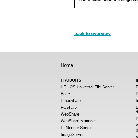
back to overview
Home
PRODUITS
HELIOS Universal File Server
E
Base
D
EtherShare
I
PCShare
E
d
WebShare
P
WebShare Manager
A
IT Monitor Server
p
ImageServer
V