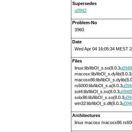
Supersedes
u0942
Problem-No
3960
Date
Wed Apr 04 16:05:34 MEST 
Files
linux:lib/libOI_s.so(8.0.3
u0948
macosx:lib/libOI_s.dylib(8.0.3
macosx86:lib/libOI_s.dylib(8.0
rs6000:lib/libOI_s.a(8.0.3
u094
sol4:lib/libOI_s.so(8.0.3
u0948
solx86:lib/libOI_s.so(8.0.3
u09
win32:lib/libOI_s.dll(8.0.3
u094
Architectures
linux macosx macosx86 rs600