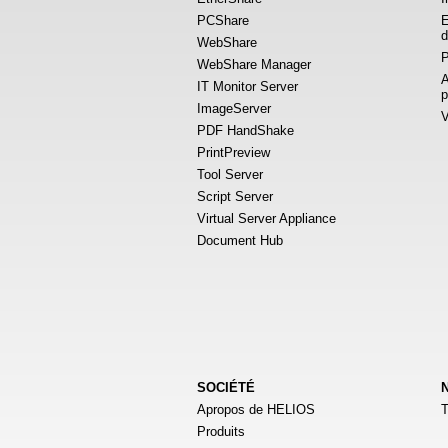
PCShare
E
d
WebShare
P
WebShare Manager
A
IT Monitor Server
p
ImageServer
V
PDF HandShake
PrintPreview
Tool Server
Script Server
Virtual Server Appliance
Document Hub
SOCIÉTÉ
Apropos de HELIOS
T
Produits