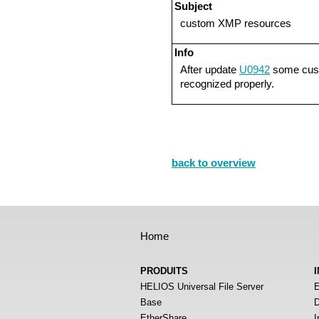
Subject
custom XMP resources
Info
After update
U0942
some cus
recognized properly.
back to overview
Home
PRODUITS
HELIOS Universal File Server
E
Base
D
EtherShare
I