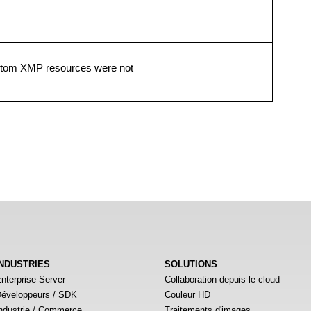
tom XMP resources were not
INDUSTRIES
SOLUTIONS
nterprise Server
Collaboration depuis le cloud
éveloppeurs / SDK
Couleur HD
ndustrie / Commerce
Traitements d'images