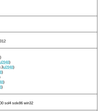
2012
)
u0948
)
.3
u0948
)
8
)
)
48
)
8
)
0 sol4 solx86 win32