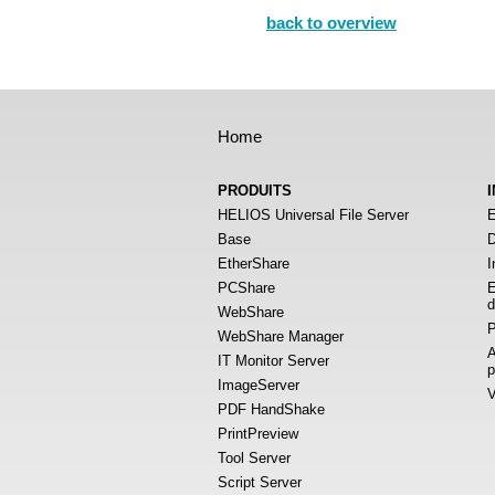
back to overview
Home
PRODUITS
HELIOS Universal File Server
E
Base
D
EtherShare
I
PCShare
E
d
WebShare
P
WebShare Manager
A
IT Monitor Server
p
ImageServer
V
PDF HandShake
PrintPreview
Tool Server
Script Server