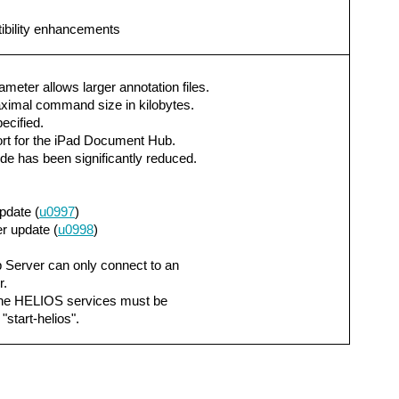
ibility enhancements
ter allows larger annotation files.
ximal command size in kilobytes.
ecified.
rt for the iPad Document Hub.
e has been significantly reduced.
pdate (
u0997
)
 update (
u0998
)
Server can only connect to an
r.
, the HELIOS services must be
"start-helios".