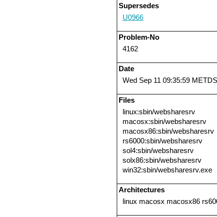
Supersedes
U0966
Problem-No
4162
Date
Wed Sep 11 09:35:59 METDS
Files
linux:sbin/websharesrv
macosx:sbin/websharesrv
macosx86:sbin/websharesrv
rs6000:sbin/websharesrv
sol4:sbin/websharesrv
solx86:sbin/websharesrv
win32:sbin/websharesrv.exe
Architectures
linux macosx macosx86 rs600