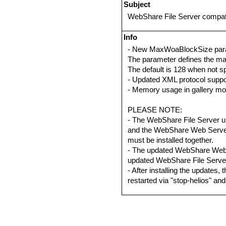
Subject
WebShare File Server compat
Info
- New MaxWoaBlockSize parame
The parameter defines the ma
The default is 128 when not sp
- Updated XML protocol suppo
- Memory usage in gallery mod
PLEASE NOTE:
- The WebShare File Server u
and the WebShare Web Server
must be installed together.
- The updated WebShare Web 
updated WebShare File Serve
- After installing the updates
restarted via "stop-helios" and 