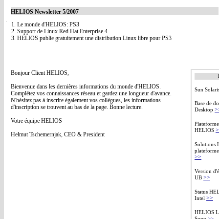
HELIOS Newsletter 5/2007
1. Le monde d'HELIOS: PS3
2. Support de Linux Red Hat Enterprise 4
3. HELIOS publie gratuitement une distribution Linux libre pour PS3
Bonjour Client HELIOS,
Bienvenue dans les dernières informations du monde d'HELIOS.
Sun Solar
Complétez vos connaissances réseau et gardez une longueur d'avance.
N'hésitez pas à inscrire également vos collègues, les informations
Base de d
d'inscription se trouvent au bas de la page. Bonne lecture.
>
Desktop
Votre équipe HELIOS
Plateforme
>
HELIOS
Helmut Tschemernjak, CEO & President
Solutions
plateform
>>
Version d
>>
UB
Status HE
>>
Intel
HELIOS Li
Sony
>>