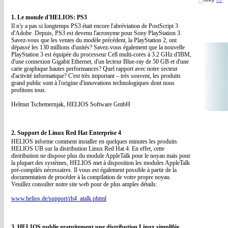
1. Le monde d'HELIOS: PS3
Il n'y a pas si longtemps PS3 était encore l'abréviation de PostScript 3
d'Adobe. Depuis, PS3 est devenu l'acronyme pour Sony PlayStation 3.
Savez-vous que les ventes du modèle précédent, la PlayStation 2, ont
dépassé les 130 millions d'unités? Savez-vous également que la nouvelle
PlayStation 3 est équipée du processeur Cell multi-cores à 3.2 GHz d'IBM,
d'une connexion Gigabit Ethernet, d'un lecteur Blue-ray de 50 GB et d'une
carte graphique hautes performances? Quel rapport avec notre secteur
d'activité informatique? C'est très important – très souvent, les produits
grand public sont à l'origine d'innovations technologiques dont nous
profitons tous.
Helmut Tschemernjak, HELIOS Software GmbH
2. Support de Linux Red Hat Enterprise 4
HELIOS informe comment installer en quelques minutes les produits
HELIOS UB sur la distribution Linux Red Hat 4. En effet, cette
distribution ne dispose plus du module AppleTalk pour le noyau mais pour
la plupart des systèmes, HELIOS met à disposition les modules AppleTalk
pré-compilés nécessaires. Il vous est également possible à partir de la
documentation de procéder à la compilation de votre propre noyau.
Veuillez consulter notre site web pour de plus amples détails:
www.helios.de/support/rh4_atalk.phtml
3. HELIOS publie gratuitement une distribution Linux simplifée