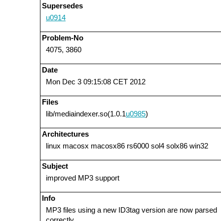
Supersedes
u0914
Problem-No
4075, 3860
Date
Mon Dec 3 09:15:08 CET 2012
Files
lib/mediaindexer.so(1.0.1
u0985
)
Architectures
linux macosx macosx86 rs6000 sol4 solx86 win32
Subject
improved MP3 support
Info
MP3 files using a new ID3tag version are now parsed
correctly.