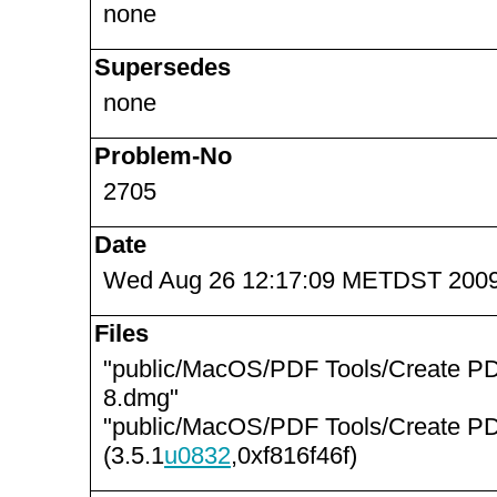
none
Supersedes
none
Problem-No
2705
Date
Wed Aug 26 12:17:09 METDST 200
Files
"public/MacOS/PDF Tools/Create PD
8.dmg"
"public/MacOS/PDF Tools/Create P
(3.5.1
u0832
,0xf816f46f)