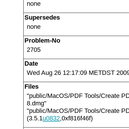
none
Supersedes
none
Problem-No
2705
Date
Wed Aug 26 12:17:09 METDST 200
Files
"public/MacOS/PDF Tools/Create PD
8.dmg"
"public/MacOS/PDF Tools/Create P
(3.5.1
u0832
,0xf816f46f)