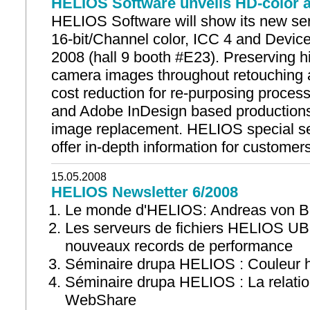
HELIOS Software unveils HD-color a
HELIOS Software will show its new ser
16-bit/Channel color, ICC 4 and Device
2008 (hall 9 booth #E23). Preserving hig
camera images throughout retouching a
cost reduction for re-purposing proce
and Adobe InDesign based productions 
image replacement. HELIOS special se
offer in-depth information for customer
15.05.2008
HELIOS Newsletter 6/2008
Le monde d'HELIOS: Andreas von B
Les serveurs de fichiers HELIOS UB
nouveaux records de performance
Séminaire drupa HELIOS : Couleur ha
Séminaire drupa HELIOS : La relatio
WebShare