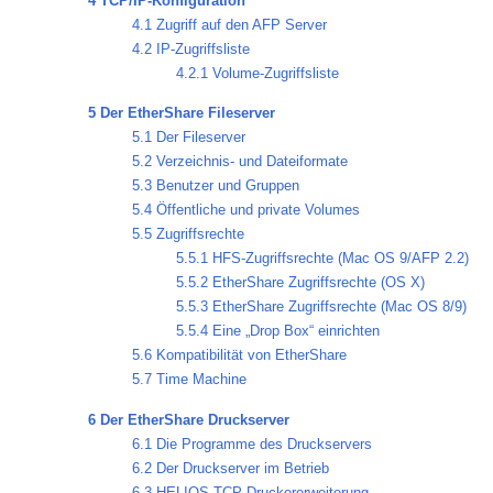
4 TCP/IP-Konfiguration
4.1 Zugriff auf den AFP Server
4.2 IP-Zugriffsliste
4.2.1 Volume-Zugriffsliste
5 Der EtherShare Fileserver
5.1 Der Fileserver
5.2 Verzeichnis- und Dateiformate
5.3 Benutzer und Gruppen
5.4 Öffentliche und private Volumes
5.5 Zugriffsrechte
5.5.1 HFS-Zugriffsrechte (Mac OS 9/AFP 2.2)
5.5.2 EtherShare Zugriffsrechte (OS X)
5.5.3 EtherShare Zugriffsrechte (Mac OS 8/9)
5.5.4 Eine „Drop Box“ einrichten
5.6 Kompatibilität von EtherShare
5.7 Time Machine
6 Der EtherShare Druckserver
6.1 Die Programme des Druckservers
6.2 Der Druckserver im Betrieb
6.3 HELIOS TCP-Druckererweiterung